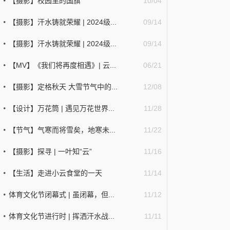
【摄影】校园里的国旗
10/04
【摄影】汗水铸就荣耀 | 2024级...
09/14
【摄影】汗水铸就荣耀 | 2024级...
09/14
【MV】《我们将再度相遇》| 云...
06/21
【摄影】定格秋天 大雪节气中的...
12/08
【设计】万花筒 | 遇见万花世界...
11/28
【节气】气寒而将雪矣，地寒未...
11/22
【摄影】探寻 | 一叶知“云”
11/16
【生活】走进小云食堂的一天
11/14
体育文化节闭幕式 | 虽闭幕，但...
11/12
体育文化节进行时 | 挥洒汗水战...
11/11