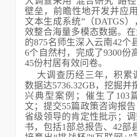
大调查采用“混合研究”路径
壁垒，前瞻性地开发并应用
文本生成系统”（DATGS
效整合海量多模态数据。在
的875名师生深入云南42个
6个自然村，完成了9300
45份村居有效问卷。
大调查历经三年，积累
数据达5736.32GB，挖掘
兴典型案例；催生了103篇C
文；提交55篇政策咨询报
省级领导的肯定性批示；调
书，包括1部总报告、42部