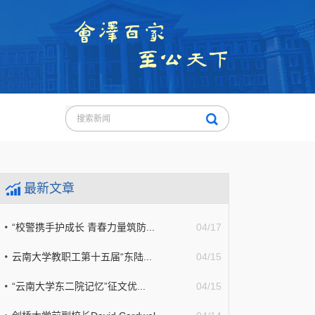
最新文章
“校警携手护成长 青春力量筑防...
04/17
云南大学教职工第十五届“东陆...
04/15
“云南大学东二院记忆”征文优...
04/15