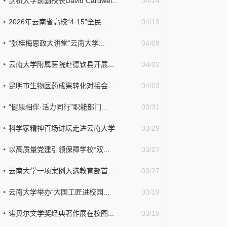
剑桥大学前副校长David Cardwel...
04/14
2026年云南省高校“4·15”全民...
04/13
“张桂梅思政大讲堂”云南大学...
04/09
云南大学附属医院赴德钦县开展...
04/03
昆明市生物医药成果转化对接会...
04/03
“健康相伴·活力同行”职能部门...
03/31
科学家精神百场讲坛走进云南大学
03/29
以高质量党建引领保障学校“双...
03/27
云南大学一项案例入选教育部首...
03/27
云南大学举办“大国工匠进校园...
03/19
诺贝尔文学奖经典著作展在校图...
03/19