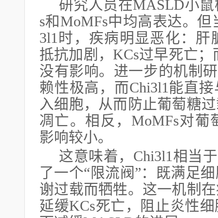
研究人员在MASLD小鼠模
s和MoMFs中均高表达。但
3l1时，疾病明显恶化：
抵抗加剧，KCs过早死亡；
没有影响。进一步的机制研
赖性极高，而Chi3l1能
入细胞，从而防止葡萄糖过
凋亡。相反，MoMFs对
影响较小。
这意味着，Chi3l1相
了一个“限流阀”：既满足
谢过载而牺牲。这一机制在
延缓KCs死亡，阻止炎性